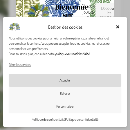
Bienvenue
Chaque
Découvrir
jour, le
sur
les
nouveautés
site
manoirplume.fr
grandit,
Gestion des cookies
!
Se souvenir de moi
de
nouveaux
Nous utilisons des cookies pour améliorer votre expérience, analyser le trafic et
articles
personnaliser le contenu. Vous pouvez accepter tous les cookies, les refuser, ou
Se connecter
sont
personnaliser vos préférences.
ajoutés !
Pour en savoir plus, consultez notre
politique de confidentialité
.
Mot de passe oublié ?
Gérer les services
Accepter
Refuser
Personnaliser
Politique de confidentialité
Politique de confidentialité