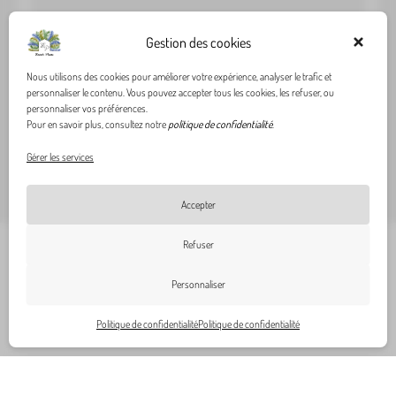
Gestion des cookies
Nous utilisons des cookies pour améliorer votre expérience, analyser le trafic et
Verres à spiritueux
Table
personnaliser le contenu. Vous pouvez accepter tous les cookies, les refuser, ou
personnaliser vos préférences.
Verre à spiritueux Amber – caramel | Broste
Tabl
Pour en savoir plus, consultez notre
politique de confidentialité
.
Copenhagen
| Gab
17,50
€
1050,
Gérer les services
Accepter
Refuser
0
Personnaliser
Politique de confidentialité
Politique de confidentialité
Nos
Notre sélection
Meubles