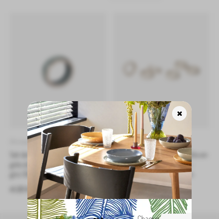
Anneaux de serviette
Anneaux de serviette
Set de 6 anneaux de serviette en
Set de 6 anneaux de serviette en
grès émaillé Nordic Sea – bleu
grès émaillé Nordic Vanilla –
gris | Broste Copenhagen
crème | Broste Copenhagen
41,00
€
41,00
€
Chaque