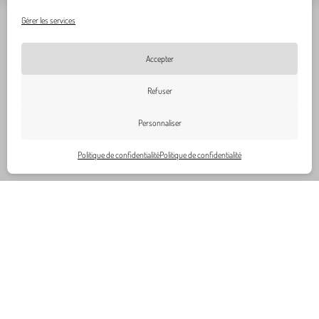
Gérer les services
Accepter
Refuser
0
Personnaliser
Politique de confidentialité
Politique de confidentialité
Nos
Notre sélection
Meubles
coordoonées
Informations
02 43 39 93 08
Contact
Luminaires
contact@manoirplume.fr
Nos conseils et
Décoration
18 rue du 33ème
astuces déco
Arts de la table
Mobiles, 72000 Le
Foire aux questions
Textiles
Mans
Mentions légales
Accessoires