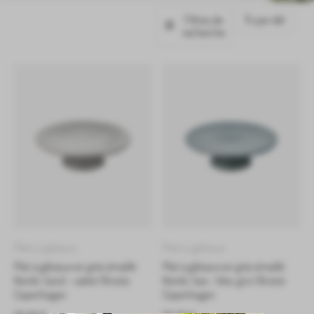
Filtres de
recherche
Plats à gâteaux
Plats à gâteaux
Plat à gâteaux en grès émaillé
Plat à gâteaux en grès émaillé
Nordic Sand – sable | Broste
Nordic Sea – bleu gris | Broste
Copenhagen
Copenhagen