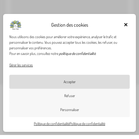
Gestion des cookies
Étag
Planches à découper
Nous utilisons des cookies pour améliorer votre expérience, analyser le trafic et
personnaliser le contenu. Vous pouvez accepter tous les cookies, les refuser, ou
Étag
Planche à découper en chêne Arena XXL – naturel |
personnaliser vos préférences.
Legnoart
1099,
Pour en savoir plus, consultez notre
politique de confidentialité
.
134,95
€
Gérer les services
Accepter
Refuser
0
Personnaliser
Politique de confidentialité
Politique de confidentialité