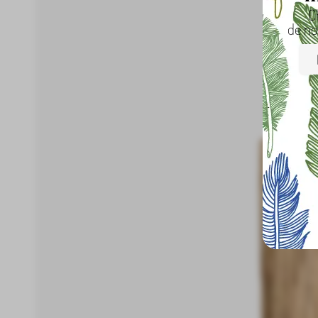
C
de no