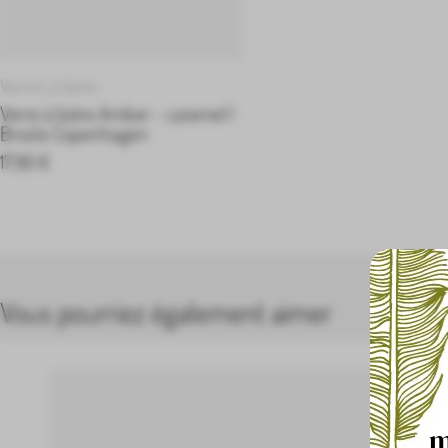
Verres à bière
Verre à bière Amber – caramel |
Broste Copenhagen
17,90
€
Vous pourriez également aimer
m