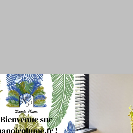
Bienvenue sur
anoirplume.fr !