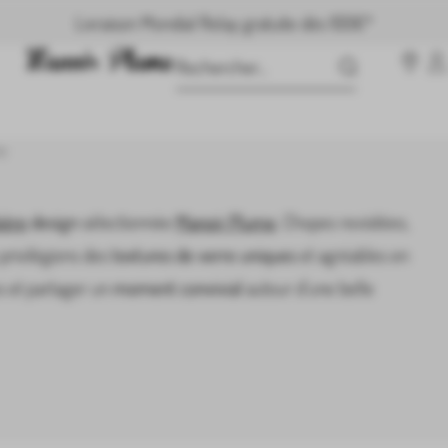
Livraison Mondial Relay gratuite dès 100€*
e
ière
design
sélectionnée
Manoir Plume
. Chopes revisitées,
privilégions des
textures de verre uniques
et agréables en
s et partager un
moment convivial
autour d’une belle