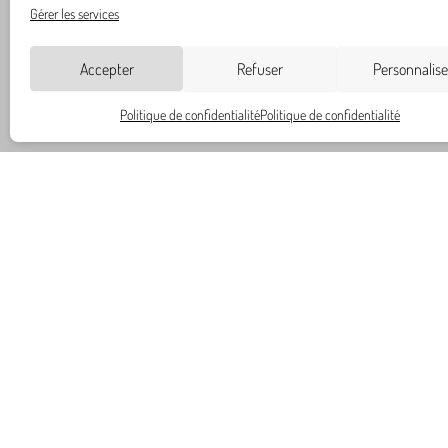
Gérer les services
Accepter
Refuser
Personnalise
Politique de confidentialité
Politique de confidentialité
Nos coordoonées
02 43 39 93 08
contact@manoirp
18 rue du 33ème 
Le Mans
Nos réseaux socia