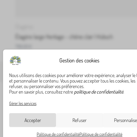
Étagères
Étagère large Heritage – chêne clair | Hübsch
799,00
€
Gestion des cookies
Nous utilisons des cookies pour améliorer votre expérience, analyser le 
et personnaliser le contenu. Vous pouvez accepter tous les cookies, les
refuser, ou personnaliser vos préférences.
Pour en savoir plus, consultez notre
politique de confidentialité
.
Gérer les services
Accepter
Refuser
Personnalise
Politique de confidentialité
Politique de confidentialité