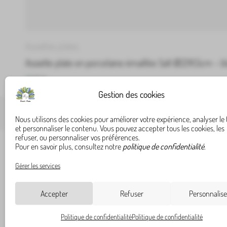
Assiettes plates
Assiette plate en porcelaine émaillée Salt Ø22X1,5cm – 
21,00
€
Gestion des cookies
Nous utilisons des cookies pour améliorer votre expérience, analyser le 
et personnaliser le contenu. Vous pouvez accepter tous les cookies, les
refuser, ou personnaliser vos préférences.
Pour en savoir plus, consultez notre
politique de confidentialité
.
Gérer les services
Accepter
Refuser
Personnalise
Politique de confidentialité
Politique de confidentialité