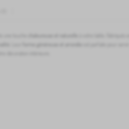
 (0)
e une touche
chaleureuse et naturelle
à votre table. Fabriqués 
alité
. Leur
forme généreuse et arrondie
est parfaite pour servir
tre décoration intérieure.