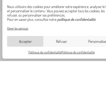
Nous utilisons des cookies pour améliorer votre expérience, analyser le 
et personnaliser le contenu. Vous pouvez accepter tous les cookies, les
refuser, ou personnaliser vos préférences.
Pour en savoir plus, consultez notre
politique de confidentialité
.
Gérer les services
Accepter
Refuser
Personnalise
Politique de confidentialité
Politique de confidentialité
Nos coordoonées
02 43 39 93 08
contact@manoirp
18 rue du 33ème 
Le Mans
Nos réseaux socia