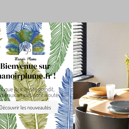
les
Bienvenue sur
anoirplume.fr !
use
haque jour, le site grandit,
uveaux articles sont ajoutés !
Découvrir les nouveautés