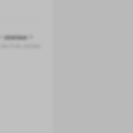
en
céramique
de
 des fruits, céréales