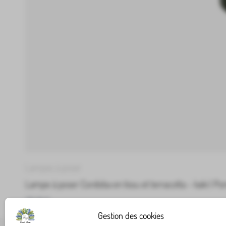
Lampes à poser
Lampe à poser Cordoba en tissu et terracotta – kaki | P
219,99
€
Gestion des cookies