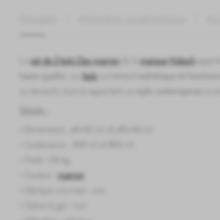
Description
Informations complémentaires
Avis
Le
set de 2 bols Clay marron
de la
marque
Hübsch
apport
haute qualité
, ces
bols
combinent
esthétique et fonctionn
ou desserts, tout en apportant un
style contemporain
à vo
Détails :
• Dimensions : ø11×h6 cm et ø15×h8 cm
• Contenance : 300 ml et 800 ml
• Poids : 1,16 kg
• Couleur :
marron
• Fabriqué à la main : non
• Tolère le gel : non