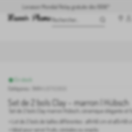
Paiement sécurisé et livraison rapide
En stock
om
Catégorie :
Bols
Référence :
MPHUB760806
Set de 2 bols Clay – marron | Hübsch
Set de 2 bols Clay marron Hübsch, céramique élégante et f
• Lot de 2 bols de tailles différentes : ø11×h6 cm et ø15×h8 
• Idéal pour servir fruits, céréales ou snacks