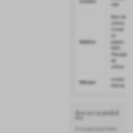
Couleur
clair
Bois de
chêne
,
Corde
en
Matière
papier
,
MDF
,
Placage
de
chêne
Louise
Marque
Damas
Avis sur ce produit
Avis
Il n’y a pas encore d’avis.