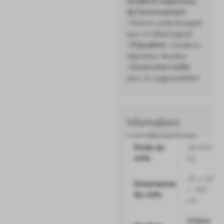
durable et respectueux
de l’environnement
• Fond en corde de papier
pour un détail original
•
Polyvalente
: murale ou
séparateur de pièce
•
Construction solide
pour un usage quotidien
Informations
complémentaires
Poids du
38,500
colis
kg
75 × 44
Dimensions
× 162
du colis
cm
Chêne